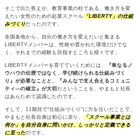
そこで出た答えが、教育事業の柱である、働き方を変
えたい女性のための起業スクール
「LIBERTY」の仕組
みづくり
だったのです。
全国各地から、自分の働き方を変えたいと集まる
LIBERTYメンバーは、性格や置かれた環境だけでな
く、それまでの経験も目指すところも様々です。
LIBERTYメンバーを育てていくためには、
『単なるノ
ウハウの伝授ではなく、学び続けられる仕組みづく
り』が必要なことと、『みんなで支え合えるコミュニ
ティ―の確立』が大切
だということを、やまもと社長
はあらためて認識したのです。
そして、11期目で“仕組みづくり”に力を注いだことで、
やまもと社長自身は初心に戻り、
「スクール事業とは
何か」を自分自身に問いかけ、しっかりと定義できる
に至った
のです。